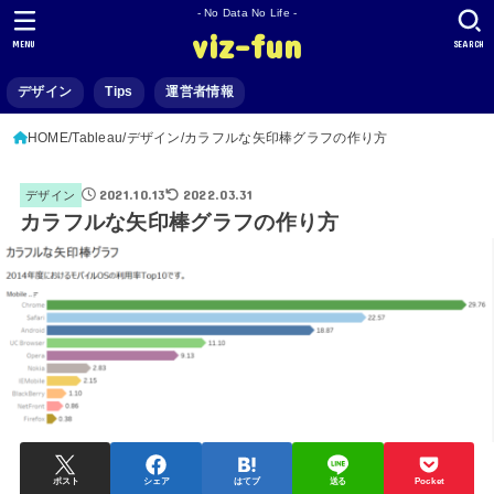
- No Data No Life -
viz-fun
MENU
SEARCH
デザイン
Tips
運営者情報
HOME
Tableau
デザイン
カラフルな矢印棒グラフの作り方
2021.10.13
2022.03.31
デザイン
カラフルな矢印棒グラフの作り方
ポスト
シェア
はてブ
送る
Pocket